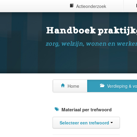
Actieonderzoek
Home
Verdieping & v
Materiaal per trefwoord
Selecteer een trefwoord